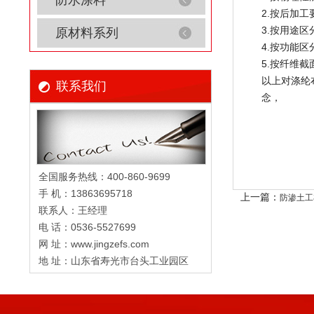
防水涂料
2.按后加
3.按用途
原材料系列
4.按功能
5.按纤维
以上对涤纶
联系我们
念， 
全国服务热线：400-860-9699
手 机：13863695718
上一篇：
防渗土工
联系人：王经理
电 话：0536-5527699
网 址：www.jingzefs.com
地 址：山东省寿光市台头工业园区