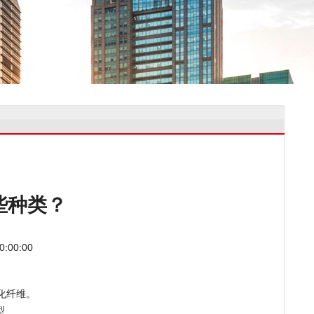
些种类？
:00:00
化纤维。
型